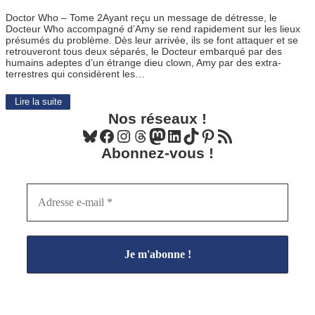
Doctor Who – Tome 2Ayant reçu un message de détresse, le
Docteur Who accompagné d’Amy se rend rapidement sur les lieux
présumés du problème. Dès leur arrivée, ils se font attaquer et se
retrouveront tous deux séparés, le Docteur embarqué par des
humains adeptes d’un étrange dieu clown, Amy par des extra-
terrestres qui considèrent les…
Lire la suite
Nos réseaux !
Bluesky
Facebook
Instagram
Threads
Mastodon
LinkedIn
TikTok
Pinterest
Flux RSS
Abonnez-vous !