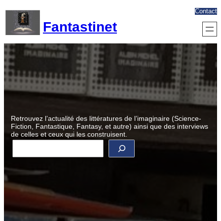
Aller
Contact
au
Fantastinet
contenu
Retrouvez l’actualité des littératures de l’imaginaire (Science-
Fiction, Fantastique, Fantasy, et autre) ainsi que des interviews
de celles et ceux qui les construisent.
R
e
c
h
e
r
c
h
e
r