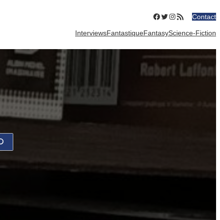
Facebook
Twitter
Instagram
Flux RSS
Contact
Interviews
Fantastique
Fantasy
Science-Fiction