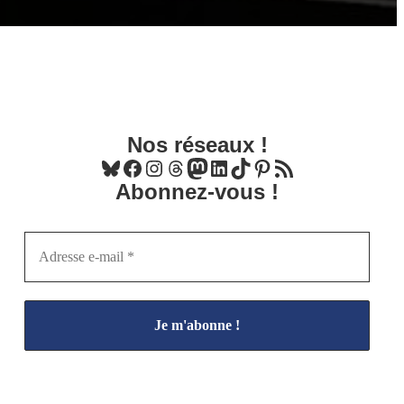
Nos réseaux !
Bluesky
Facebook
Instagram
Threads
Mastodon
LinkedIn
TikTok
Pinterest
Flux RSS
Abonnez-vous !