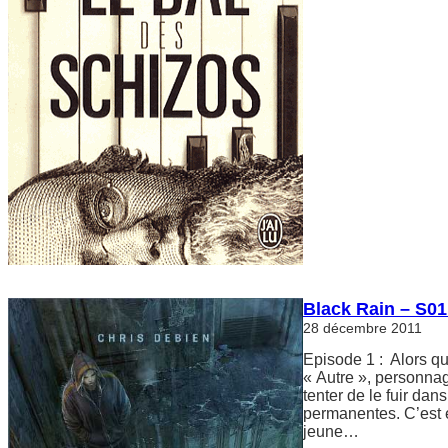
Black Rain – S01
28 décembre 2011
Episode 1 : Alors qu’
« Autre », personnag
tenter de le fuir da
permanentes. C’est en
jeune…