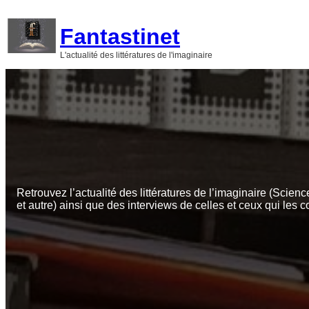
Aller
au
Fantastinet
contenu
L'actualité des littératures de l'imaginaire
Retrouvez l’actualité des littératures de l’imaginaire (Scienc
et autre) ainsi que des interviews de celles et ceux qui les c