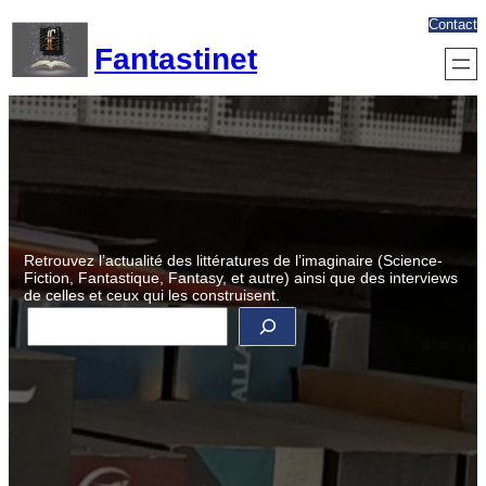
Aller
Contact
au
Fantastinet
contenu
Retrouvez l’actualité des littératures de l’imaginaire (Science-
Fiction, Fantastique, Fantasy, et autre) ainsi que des interviews
de celles et ceux qui les construisent.
R
e
c
h
e
r
c
h
e
r