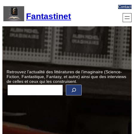
Aller
Contact
au
Fantastinet
contenu
Retrouvez l’actualité des littératures de l’imaginaire (Science-
Fiction, Fantastique, Fantasy, et autre) ainsi que des interviews
de celles et ceux qui les construisent.
R
e
c
h
e
r
c
h
e
r