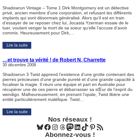
Shadowrun Vintage – Tome 1 Dirk Montgomery est un détective
privé, ancien membre d’une corporation, et refusant les différents
implants qui sont désormais généralisé. Alors qu’il est en train
d’essayer de se reposer chez lui, Jocasta Yzerman essaie de le
tuer, voulant venger la mort de sa soeur qu’elle l’accuse d’avoir
commis. Heureusement pour Dirk,…
Lire la suite
…et trouve ta vérité ! de Robert N. Charrette
30 décembre 2008
Shadowrun 3 Twist apprend l’existence d’une grotte contenant des
pierres précieuses d’une grande pureté et d’une grande capacité à
focaliser la magie. Il réuni une équipe et part en Australie pour
récupérer une de ces pierre et débarrasser sa sŒur de l’esprit du
wendigo. Malheureusement, en prenant l’opale, Twist libère une
entité particulièrement maléfique. Twist…
Lire la suite
Nos réseaux !
Bluesky
Facebook
Instagram
Threads
Mastodon
LinkedIn
TikTok
Pinterest
Flux RSS
Abonnez-vous !