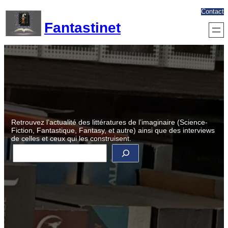
Aller
Contact
au
Fantastinet
contenu
Retrouvez l’actualité des littératures de l’imaginaire (Science-
Fiction, Fantastique, Fantasy, et autre) ainsi que des interviews
de celles et ceux qui les construisent.
R
e
c
h
e
r
c
h
e
r