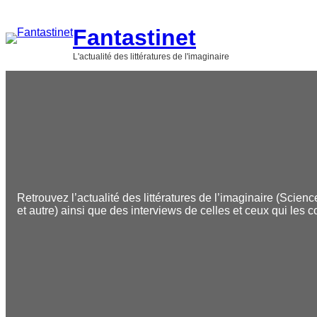
Aller
au
Fantastinet
contenu
L'actualité des littératures de l'imaginaire
Retrouvez l’actualité des littératures de l’imaginaire (Scienc
et autre) ainsi que des interviews de celles et ceux qui les c