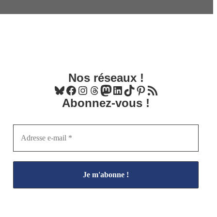
Nos réseaux !
Bluesky
Facebook
Instagram
Threads
Mastodon
LinkedIn
TikTok
Pinterest
Flux RSS
Abonnez-vous !