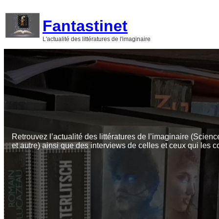
Aller
au
Fantastinet
contenu
L'actualité des littératures de l'imaginaire
Retrouvez l’actualité des littératures de l’imaginaire (Scienc
et autre) ainsi que des interviews de celles et ceux qui les c