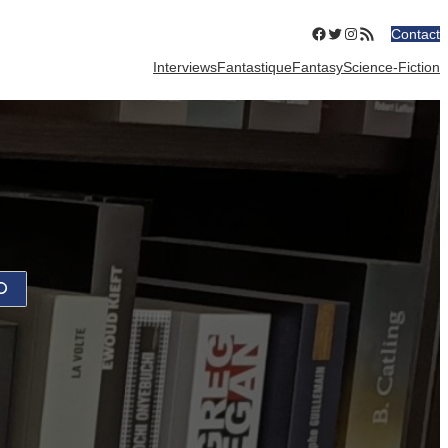
Facebook
Twitter
Instagram
Flux RSS
Contact
Interviews
Fantastique
Fantasy
Science-Fiction