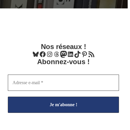
Nos réseaux !
Bluesky
Facebook
Instagram
Threads
Mastodon
LinkedIn
TikTok
Pinterest
Flux RSS
Abonnez-vous !