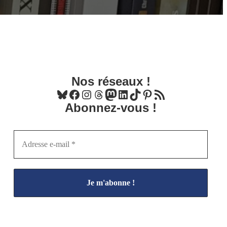
Nos réseaux !
Bluesky
Facebook
Instagram
Threads
Mastodon
LinkedIn
TikTok
Pinterest
Flux RSS
Abonnez-vous !