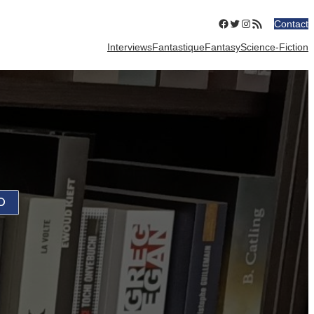
Facebook
Twitter
Instagram
Flux RSS
Contact
Interviews
Fantastique
Fantasy
Science-Fiction