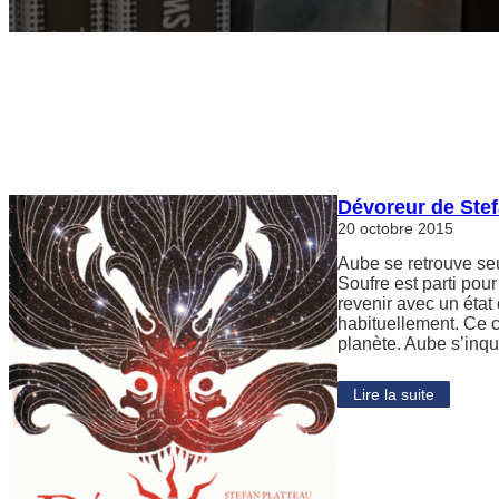
Dévoreur de Stef
20 octobre 2015
Aube se retrouve se
Soufre est parti pou
revenir avec un état d
habituellement. Ce 
planète. Aube s’inq
Lire la suite