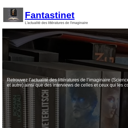
Aller
au
Fantastinet
contenu
L'actualité des littératures de l'imaginaire
Retrouvez l’actualité des littératures de l’imaginaire (Scienc
et autre) ainsi que des interviews de celles et ceux qui les c