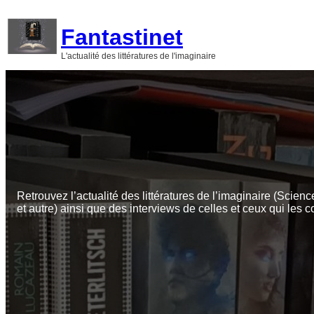
Aller
au
Fantastinet
contenu
L'actualité des littératures de l'imaginaire
Retrouvez l’actualité des littératures de l’imaginaire (Scienc
et autre) ainsi que des interviews de celles et ceux qui les c