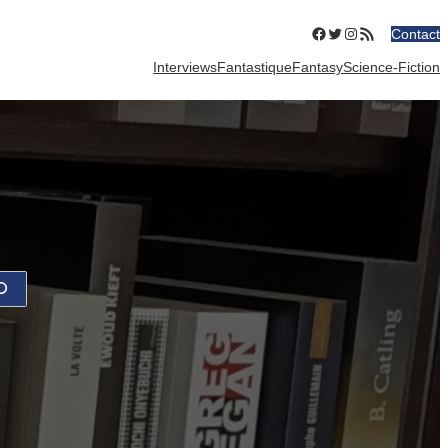
Facebook
Twitter
Instagram
Flux RSS
Contact
Interviews
Fantastique
Fantasy
Science-Fiction