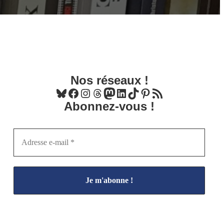
Nos réseaux !
Bluesky
Facebook
Instagram
Threads
Mastodon
LinkedIn
TikTok
Pinterest
Flux RSS
Abonnez-vous !