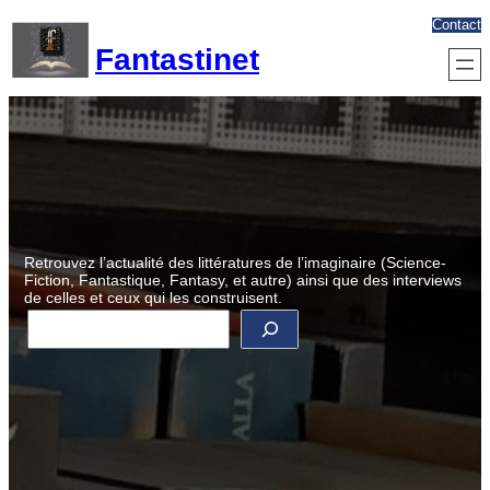
Aller
Contact
au
Fantastinet
contenu
Retrouvez l’actualité des littératures de l’imaginaire (Science-
Fiction, Fantastique, Fantasy, et autre) ainsi que des interviews
de celles et ceux qui les construisent.
R
e
c
h
e
r
c
h
e
r