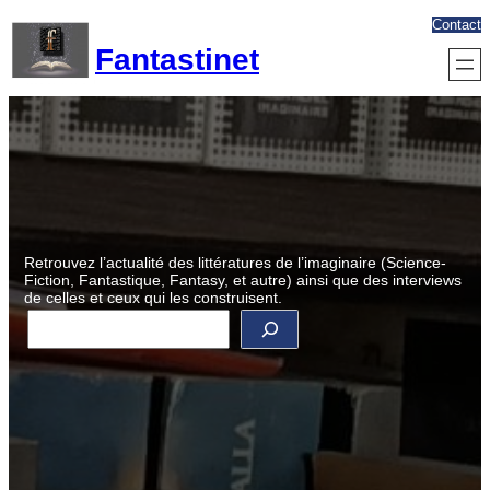
Aller
Contact
au
Fantastinet
contenu
Retrouvez l’actualité des littératures de l’imaginaire (Science-
Fiction, Fantastique, Fantasy, et autre) ainsi que des interviews
de celles et ceux qui les construisent.
R
e
c
h
e
r
c
h
e
r