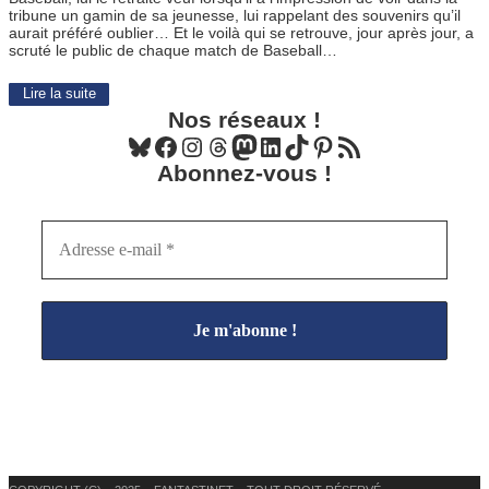
tribune un gamin de sa jeunesse, lui rappelant des souvenirs qu’il
aurait préféré oublier… Et le voilà qui se retrouve, jour après jour, a
scruté le public de chaque match de Baseball…
Lire la suite
Nos réseaux !
Bluesky
Facebook
Instagram
Threads
Mastodon
LinkedIn
TikTok
Pinterest
Flux RSS
Abonnez-vous !