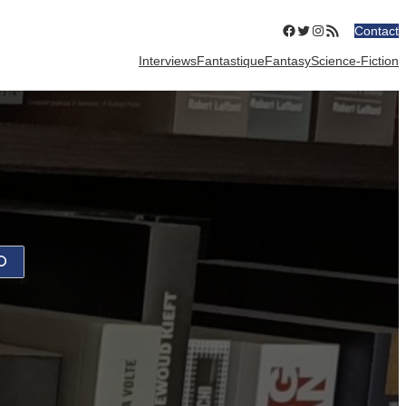
Facebook
Twitter
Instagram
Flux RSS
Contact
Interviews
Fantastique
Fantasy
Science-Fiction