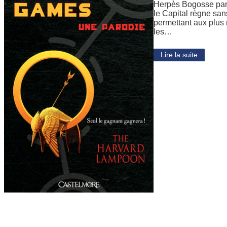
Herpès Bogosse parc
le Capital règne sa
permettant aux plus 
les…
Lire la suite