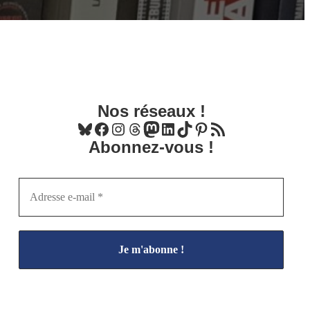
Nos réseaux !
Bluesky
Facebook
Instagram
Threads
Mastodon
LinkedIn
TikTok
Pinterest
Flux RSS
Abonnez-vous !