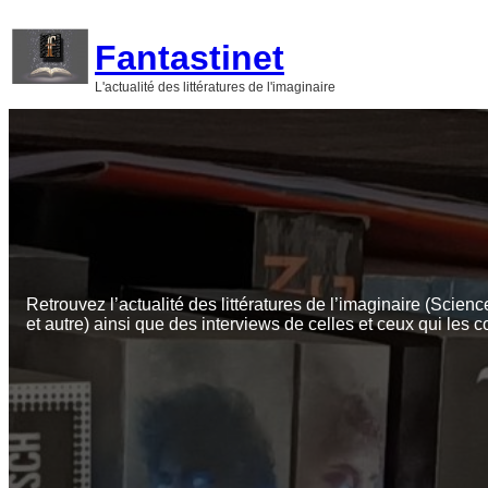
Aller
au
Fantastinet
contenu
L'actualité des littératures de l'imaginaire
Retrouvez l’actualité des littératures de l’imaginaire (Scienc
et autre) ainsi que des interviews de celles et ceux qui les c