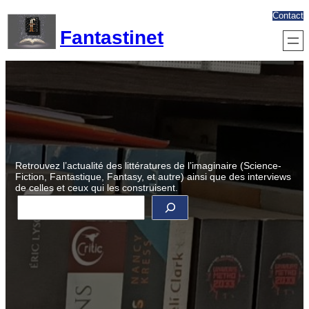
Aller
Contact
au
Fantastinet
contenu
Retrouvez l’actualité des littératures de l’imaginaire (Science-
Fiction, Fantastique, Fantasy, et autre) ainsi que des interviews
de celles et ceux qui les construisent.
R
e
c
h
e
r
c
h
e
r