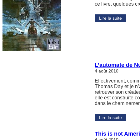
ce livre, quelques c
Lire la suite
L’automate de 
4 août 2010
Effectivement, comme
Thomas Day et je n’a
retrouver son créate
elle est construite 
dans le chemineme
Lire la suite
This is not Ame
4 août 2010