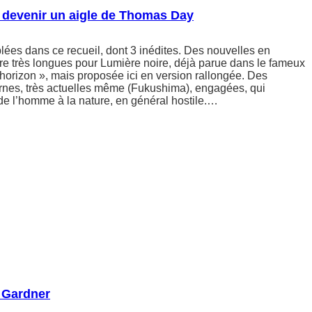
 devenir un aigle de Thomas Day
ées dans ce recueil, dont 3 inédites. Des nouvelles en
re très longues pour Lumière noire, déjà parue dans le fameux
l’horizon », mais proposée ici en version rallongée. Des
rnes, très actuelles même (Fukushima), engagées, qui
 de l’homme à la nature, en général hostile.…
 Gardner