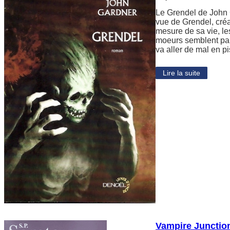
Le Grendel de John 
vue de Grendel, créa
mesure de sa vie, le
moeurs semblent par
va aller de mal en 
Lire la suite
Vampire Junctio