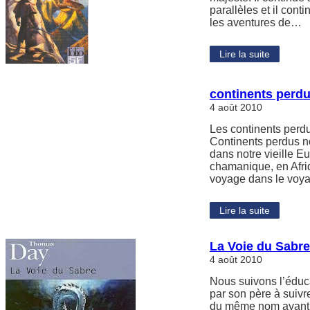
parallèles et il cont
les aventures de…
Lire la suite
continents perd
4 août 2010
Les continents perd
Continents perdus n
dans notre vieille E
chamanique, en Afriq
voyage dans le voyag
Lire la suite
La Voie du Sabr
4 août 2010
Nous suivons l’éduca
par son père à suiv
du même nom ayant ef