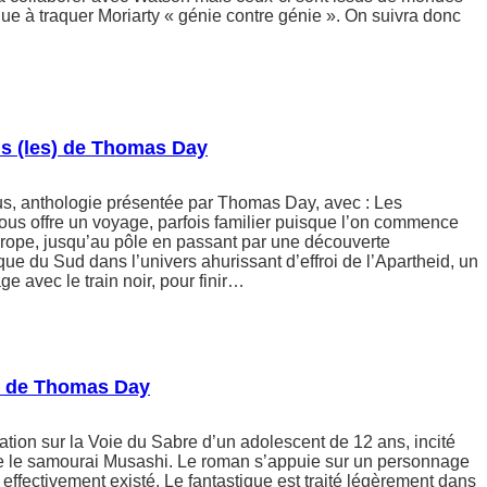
inue à traquer Moriarty « génie contre génie ». On suivra donc
us (les) de Thomas Day
us, anthologie présentée par Thomas Day, avec : Les
ous offre un voyage, parfois familier puisque l’on commence
urope, jusqu’au pôle en passant par une découverte
ue du Sud dans l’univers ahurissant d’effroi de l’Apartheid, un
e avec le train noir, pour finir…
e de Thomas Day
tion sur la Voie du Sabre d’un adolescent de 12 ans, incité
re le samourai Musashi. Le roman s’appuie sur un personnage
fectivement existé. Le fantastique est traité légèrement dans