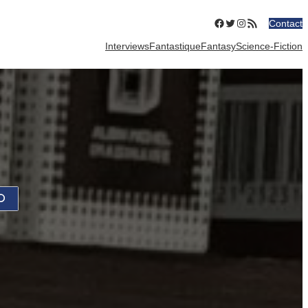
Facebook
Twitter
Instagram
Flux RSS
Contact
Interviews
Fantastique
Fantasy
Science-Fiction