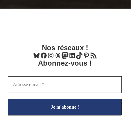
Nos réseaux !
Bluesky
Facebook
Instagram
Threads
Mastodon
LinkedIn
TikTok
Pinterest
Flux RSS
Abonnez-vous !