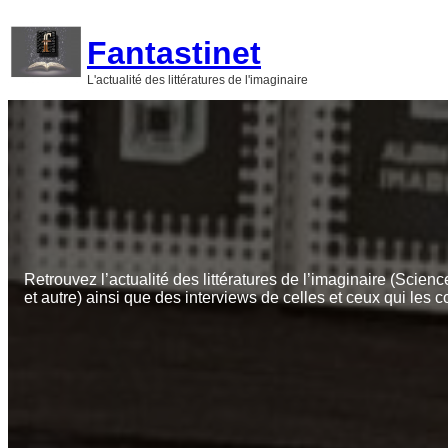
Aller
au
Fantastinet
contenu
L'actualité des littératures de l'imaginaire
Retrouvez l’actualité des littératures de l’imaginaire (Scienc
et autre) ainsi que des interviews de celles et ceux qui les c