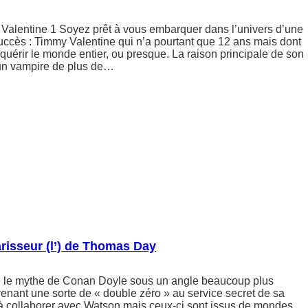
 Valentine 1 Soyez prêt à vous embarquer dans l’univers d’une
succès : Timmy Valentine qui n’a pourtant que 12 ans mais dont
nquérir le monde entier, ou presque. La raison principale de son
un vampire de plus de…
arisseur (l’) de Thomas Day
e le mythe de Conan Doyle sous un angle beaucoup plus
nant une sorte de « double zéro » au service secret de sa
 à collaborer avec Watson mais ceux-ci sont issus de mondes