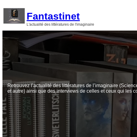
Aller
au
Fantastinet
contenu
L'actualité des littératures de l'imaginaire
Retrouvez l’actualité des littératures de l’imaginaire (Scienc
et autre) ainsi que des interviews de celles et ceux qui les c