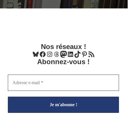
Nos réseaux !
Bluesky
Facebook
Instagram
Threads
Mastodon
LinkedIn
TikTok
Pinterest
Flux RSS
Abonnez-vous !