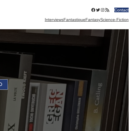
Facebook
Twitter
Instagram
Flux RSS
Contact
Interviews
Fantastique
Fantasy
Science-Fiction