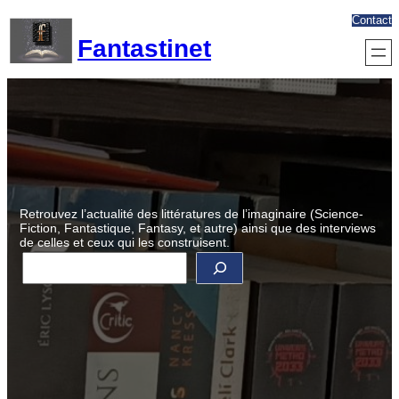
Aller
Contact
au
Fantastinet
contenu
Retrouvez l’actualité des littératures de l’imaginaire (Science-
Fiction, Fantastique, Fantasy, et autre) ainsi que des interviews
de celles et ceux qui les construisent.
R
e
c
h
e
r
c
h
e
r