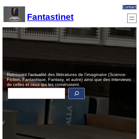
Aller
Contact
au
Fantastinet
contenu
Retrouvez l’actualité des littératures de l’imaginaire (Science-
Fiction, Fantastique, Fantasy, et autre) ainsi que des interviews
de celles et ceux qui les construisent.
R
e
c
h
e
r
c
h
e
r