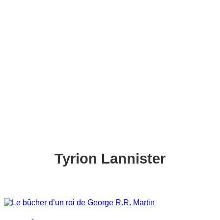
c
h
e
r
c
h
e
r
Tyrion Lannister