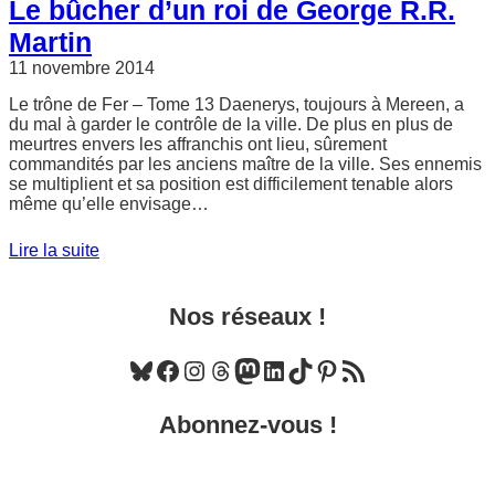
Le bûcher d’un roi de George R.R.
Martin
11 novembre 2014
Le trône de Fer – Tome 13 Daenerys, toujours à Mereen, a
du mal à garder le contrôle de la ville. De plus en plus de
meurtres envers les affranchis ont lieu, sûrement
commandités par les anciens maître de la ville. Ses ennemis
se multiplient et sa position est difficilement tenable alors
même qu’elle envisage…
Lire la suite
Nos réseaux !
Bluesky
Facebook
Instagram
Threads
Mastodon
LinkedIn
TikTok
Pinterest
Flux RSS
Abonnez-vous !