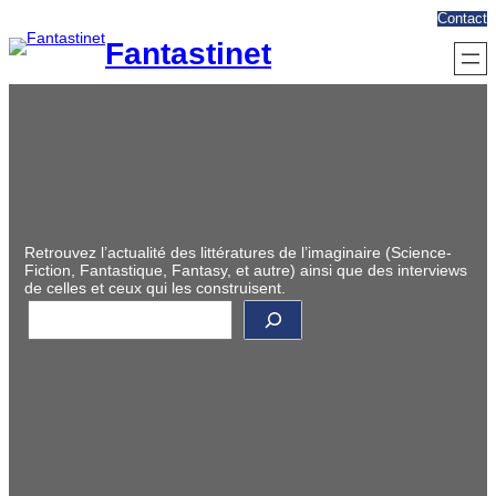
Aller
Contact
au
Fantastinet
contenu
Retrouvez l’actualité des littératures de l’imaginaire (Science-
Fiction, Fantastique, Fantasy, et autre) ainsi que des interviews
de celles et ceux qui les construisent.
R
e
c
h
e
r
c
h
e
r