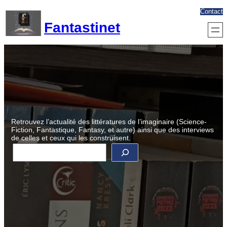
Aller
Contact
au
Fantastinet
contenu
Retrouvez l’actualité des littératures de l’imaginaire (Science-
Fiction, Fantastique, Fantasy, et autre) ainsi que des interviews
de celles et ceux qui les construisent.
R
e
c
h
e
r
c
h
e
r