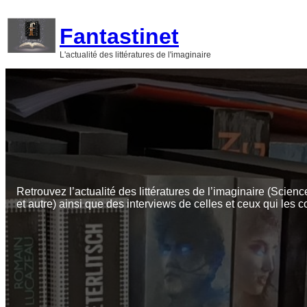
Aller
au
Fantastinet
contenu
L'actualité des littératures de l'imaginaire
Retrouvez l’actualité des littératures de l’imaginaire (Scienc
et autre) ainsi que des interviews de celles et ceux qui les c