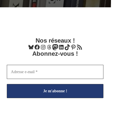
Nos réseaux !
Bluesky
Facebook
Instagram
Threads
Mastodon
LinkedIn
TikTok
Pinterest
Flux RSS
Abonnez-vous !