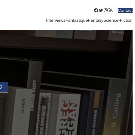
Facebook
Twitter
Instagram
Flux RSS
Contact
Interviews
Fantastique
Fantasy
Science-Fiction