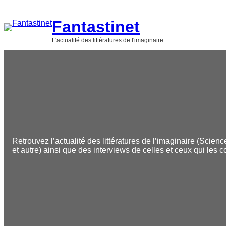
Aller
au
Fantastinet
contenu
L'actualité des littératures de l'imaginaire
Retrouvez l’actualité des littératures de l’imaginaire (Scienc
et autre) ainsi que des interviews de celles et ceux qui les c