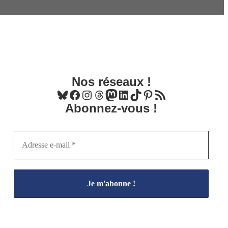
Nos réseaux !
Bluesky
Facebook
Instagram
Threads
Mastodon
LinkedIn
TikTok
Pinterest
Flux RSS
Abonnez-vous !