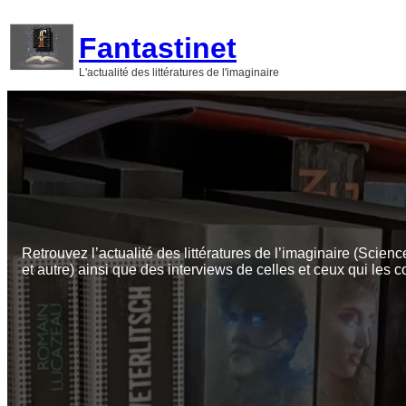
Aller
au
Fantastinet
contenu
L'actualité des littératures de l'imaginaire
Retrouvez l’actualité des littératures de l’imaginaire (Scienc
et autre) ainsi que des interviews de celles et ceux qui les c