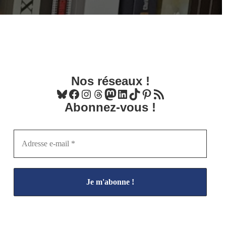
Nos réseaux !
Bluesky
Facebook
Instagram
Threads
Mastodon
LinkedIn
TikTok
Pinterest
Flux RSS
Abonnez-vous !