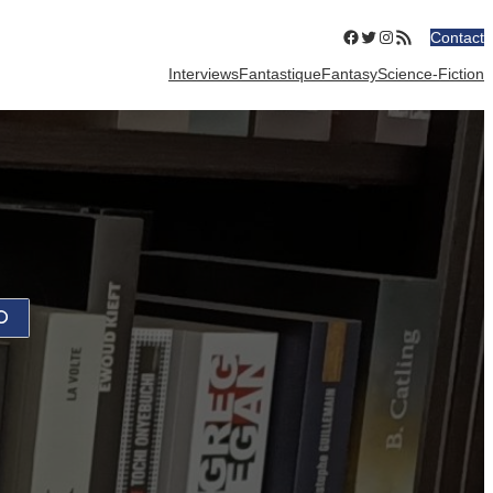
Facebook
Twitter
Instagram
Flux RSS
Contact
Interviews
Fantastique
Fantasy
Science-Fiction