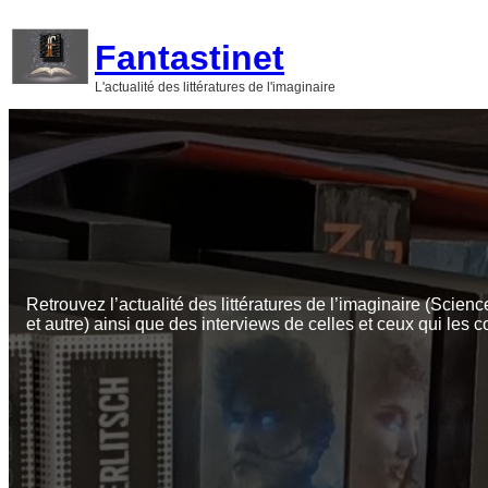
Aller
au
Fantastinet
contenu
L'actualité des littératures de l'imaginaire
Retrouvez l’actualité des littératures de l’imaginaire (Scienc
et autre) ainsi que des interviews de celles et ceux qui les c