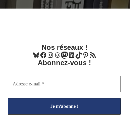
Nos réseaux !
Bluesky
Facebook
Instagram
Threads
Mastodon
LinkedIn
TikTok
Pinterest
Flux RSS
Abonnez-vous !