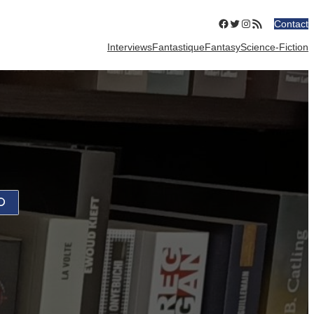
Facebook
Twitter
Instagram
Flux RSS
Contact
Interviews
Fantastique
Fantasy
Science-Fiction