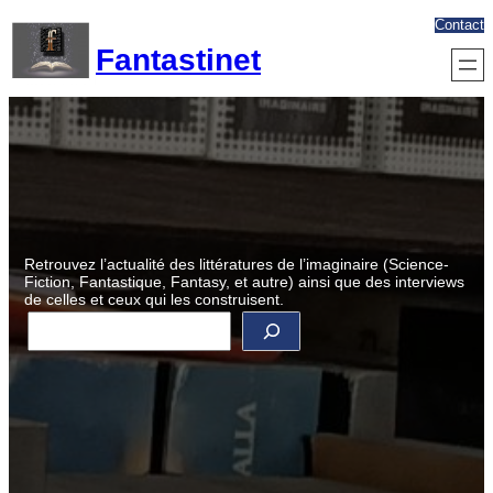
Aller
Contact
au
Fantastinet
contenu
Retrouvez l’actualité des littératures de l’imaginaire (Science-
Fiction, Fantastique, Fantasy, et autre) ainsi que des interviews
de celles et ceux qui les construisent.
R
e
c
h
e
r
c
h
e
r