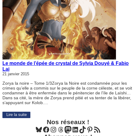
Le monde de l’épée de crystal de Sylvia Douyé & Fabio
Lai
21 janvier 2015
Zorya la noire – Tome 1/3Zorya la Noire est condamnée pour les
crimes qu’elle a commis sur le peuple de la corne céleste, et se voit
condamner à être enfermée dans le pénitencier de l’ïle de Laïshi…
Dans sa cité, la mère de Zorya prend pitié et va tenter de la libérer,
s’appuyant sur Kolob.…
Lire la suite
Nos réseaux !
Bluesky
Facebook
Instagram
Threads
Mastodon
LinkedIn
TikTok
Pinterest
Flux RSS