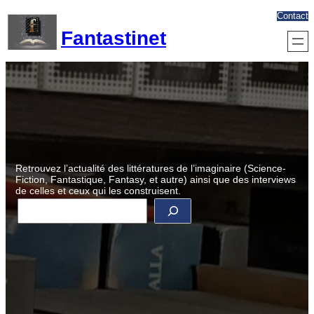
Aller
Contact
au
Fantastinet
contenu
Retrouvez l’actualité des littératures de l’imaginaire (Science-
Fiction, Fantastique, Fantasy, et autre) ainsi que des interviews
de celles et ceux qui les construisent.
R
e
c
h
e
r
c
h
e
r