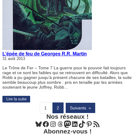
L’épée de feu de Georges R.R. Martin
31 août 2013
Le Trône de Fer – Tome 7 La guerre pour le pouvoir fait toujours
rage et ce sont les faibles qui se retrouvent en difficulté. Alors que
Robb a pu gagner jusqu’à présent chacune de ses batailles, la suite
semble beaucoup plus sombre : pris en tenaille par les armées
soutenant le jeune Joffrey, Robb…
Lire la suite
1
2
Suivants
»
Nos réseaux !
Bluesky
Facebook
Instagram
Threads
Mastodon
LinkedIn
TikTok
Pinterest
Flux RSS
Abonnez-vous !