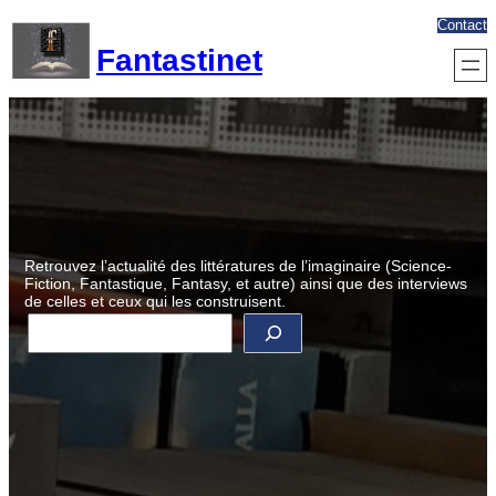
Aller
Contact
au
Fantastinet
contenu
Retrouvez l’actualité des littératures de l’imaginaire (Science-
Fiction, Fantastique, Fantasy, et autre) ainsi que des interviews
de celles et ceux qui les construisent.
R
e
c
h
e
r
c
h
e
r