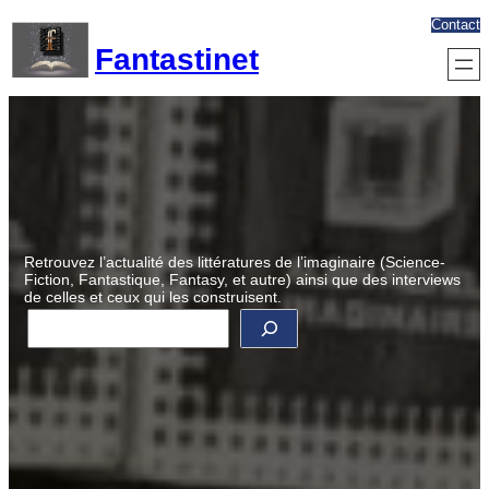
Aller
Contact
au
Fantastinet
contenu
Retrouvez l’actualité des littératures de l’imaginaire (Science-
Fiction, Fantastique, Fantasy, et autre) ainsi que des interviews
de celles et ceux qui les construisent.
R
e
c
h
e
r
c
h
e
r