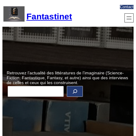
Aller
Contact
au
Fantastinet
contenu
Retrouvez l’actualité des littératures de l’imaginaire (Science-
Fiction, Fantastique, Fantasy, et autre) ainsi que des interviews
de celles et ceux qui les construisent.
R
e
c
h
e
r
c
h
e
r