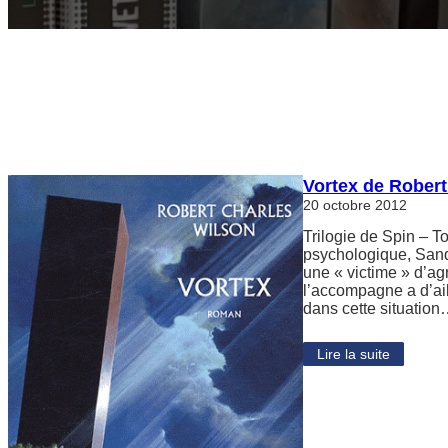
Vortex de Robert
20 octobre 2012
Trilogie de Spin – T
psychologique, Sandr
une « victime » d’a
l’accompagne a d’ail
dans cette situatio
Lire la suite