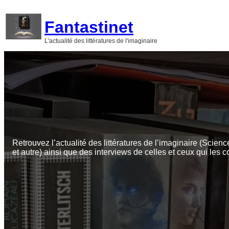
Aller
au
Fantastinet
contenu
L'actualité des littératures de l'imaginaire
Retrouvez l’actualité des littératures de l’imaginaire (Scienc
et autre) ainsi que des interviews de celles et ceux qui les c