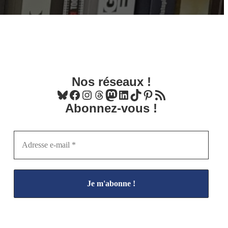
Nos réseaux !
Bluesky
Facebook
Instagram
Threads
Mastodon
LinkedIn
TikTok
Pinterest
Flux RSS
Abonnez-vous !