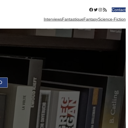
Facebook
Twitter
Instagram
Flux RSS
Contact
Interviews
Fantastique
Fantasy
Science-Fiction