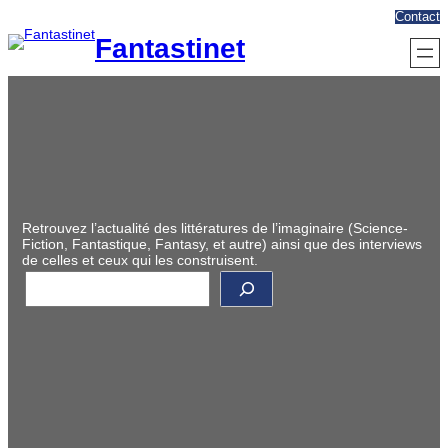
Aller
Contact
au
Fantastinet
contenu
Retrouvez l’actualité des littératures de l’imaginaire (Science-
Fiction, Fantastique, Fantasy, et autre) ainsi que des interviews
de celles et ceux qui les construisent.
R
e
c
h
e
r
c
h
e
r