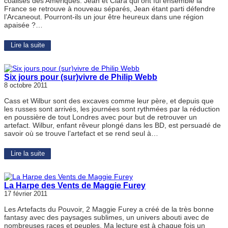
coalisés des Amériques. Jean et Clara qui ont fui ensemble la
France se retrouve à nouveau séparés, Jean étant parti défendre
l’Arcaneout. Pourront-ils un jour être heureux dans une région
apaisée ?…
Lire la suite
Six jours pour (sur)vivre de Philip Webb
8 octobre 2011
Cass et Wilbur sont des excaves comme leur père, et depuis que
les russes sont arrivés, les journées sont rythmées par la réduction
en poussière de tout Londres avec pour but de retrouver un
artefact. Wilbur, enfant rêveur plongé dans les BD, est persuadé de
savoir où se trouve l’artefact et se rend seul à…
Lire la suite
La Harpe des Vents de Maggie Furey
17 février 2011
Les Artefacts du Pouvoir, 2 Maggie Furey a créé de la très bonne
fantasy avec des paysages sublimes, un univers abouti avec de
nombreuses races et peuples. Ma lecture est à chaque fois un