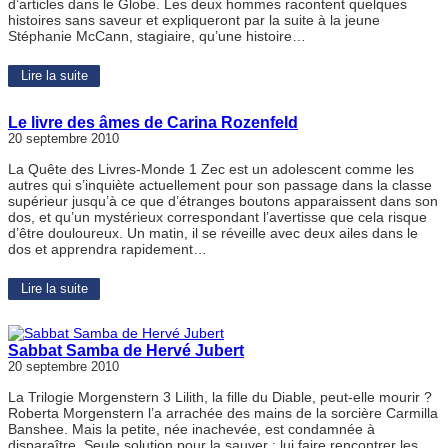
d’articles dans le Globe. Les deux hommes racontent quelques
histoires sans saveur et expliqueront par la suite à la jeune
Stéphanie McCann, stagiaire, qu’une histoire…
Lire la suite
Le livre des âmes de Carina Rozenfeld
20 septembre 2010
La Quête des Livres-Monde 1 Zec est un adolescent comme les
autres qui s’inquiète actuellement pour son passage dans la classe
supérieur jusqu’à ce que d’étranges boutons apparaissent dans son
dos, et qu’un mystérieux correspondant l’avertisse que cela risque
d’être douloureux. Un matin, il se réveille avec deux ailes dans le
dos et apprendra rapidement…
Lire la suite
Sabbat Samba de Hervé Jubert
20 septembre 2010
La Trilogie Morgenstern 3 Lilith, la fille du Diable, peut-elle mourir ?
Roberta Morgenstern l’a arrachée des mains de la sorcière Carmilla
Banshee. Mais la petite, née inachevée, est condamnée à
disparaître. Seule solution pour la sauver : lui faire rencontrer les