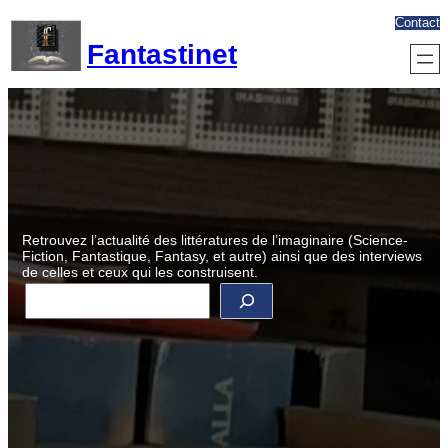
Aller
Contact
au
Fantastinet
contenu
Retrouvez l’actualité des littératures de l’imaginaire (Science-
Fiction, Fantastique, Fantasy, et autre) ainsi que des interviews
de celles et ceux qui les construisent.
R
e
c
h
e
r
c
h
e
r