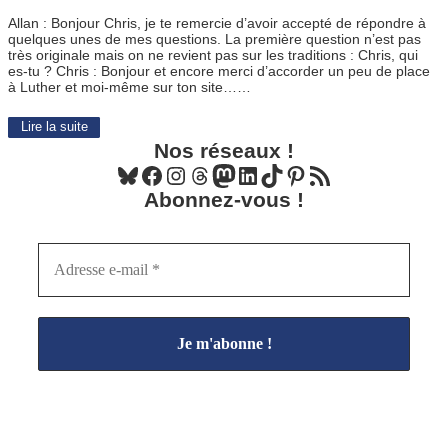
Allan : Bonjour Chris, je te remercie d’avoir accepté de répondre à
quelques unes de mes questions. La première question n’est pas
très originale mais on ne revient pas sur les traditions : Chris, qui
es-tu ? Chris : Bonjour et encore merci d’accorder un peu de place
à Luther et moi-même sur ton site……
Lire la suite
Nos réseaux !
Bluesky
Facebook
Instagram
Threads
Mastodon
LinkedIn
TikTok
Pinterest
Flux RSS
Abonnez-vous !