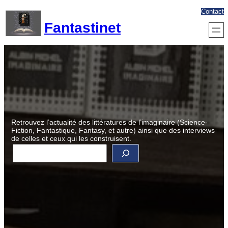
Aller
Contact
au
Fantastinet
contenu
Retrouvez l’actualité des littératures de l’imaginaire (Science-
Fiction, Fantastique, Fantasy, et autre) ainsi que des interviews
de celles et ceux qui les construisent.
R
e
c
h
e
r
c
h
e
r