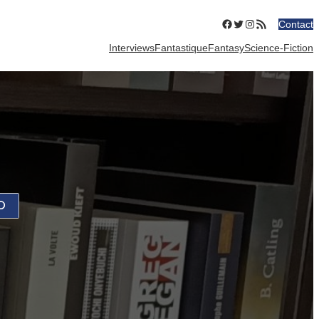
Facebook
Twitter
Instagram
Flux RSS
Contact
Interviews
Fantastique
Fantasy
Science-Fiction