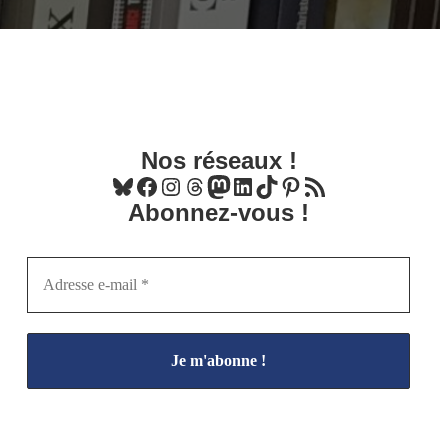
Nos réseaux !
Bluesky
Facebook
Instagram
Threads
Mastodon
LinkedIn
TikTok
Pinterest
Flux RSS
Abonnez-vous !