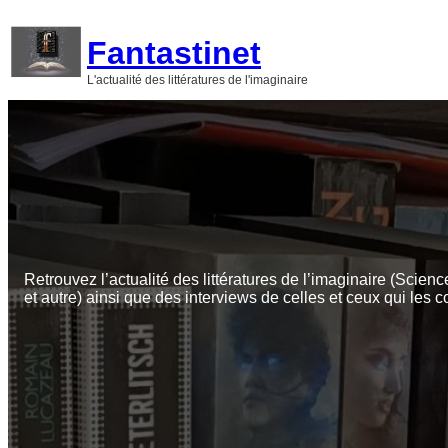
Aller
au
Fantastinet
contenu
L'actualité des littératures de l'imaginaire
Retrouvez l’actualité des littératures de l’imaginaire (Scienc
et autre) ainsi que des interviews de celles et ceux qui les c