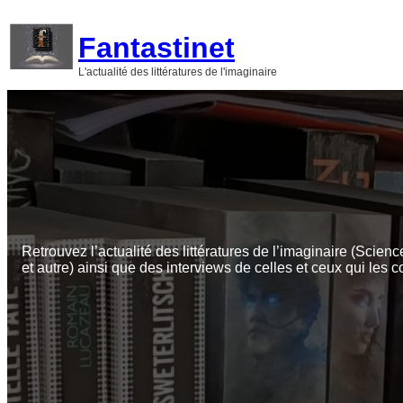
Aller
au
Fantastinet
contenu
L'actualité des littératures de l'imaginaire
Retrouvez l’actualité des littératures de l’imaginaire (Scienc
et autre) ainsi que des interviews de celles et ceux qui les c