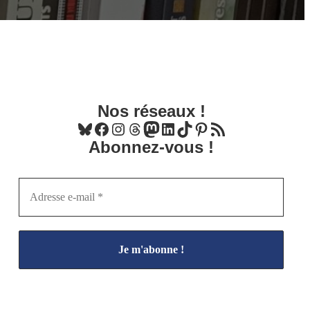
Nos réseaux !
Bluesky
Facebook
Instagram
Threads
Mastodon
LinkedIn
TikTok
Pinterest
Flux RSS
Abonnez-vous !