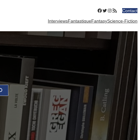
Facebook
Twitter
Instagram
Flux RSS
Contact
Interviews
Fantastique
Fantasy
Science-Fiction