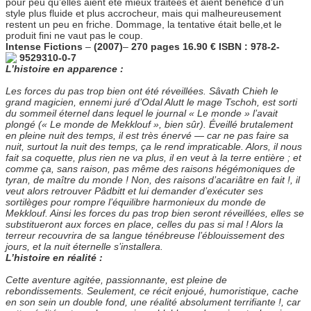
pour peu qu’elles aient été mieux traitées et aient bénéficé d’un
style plus fluide et plus accrocheur, mais qui malheureusement
restent un peu en friche. Dommage, la tentative était belle,et le
produit fini ne vaut pas le coup.
Intense Fictions
–
(2007)
–
270 pages 16.90 € ISBN : 978-2-
9529310-0-7
L’histoire en apparence :
Les forces du pas trop bien ont été réveillées. Sâvath Chieh le
grand magicien, ennemi juré d’Odal Alutt le mage Tschoh, est sorti
du sommeil éternel dans lequel le journal « Le monde » l’avait
plongé (« Le monde de Mekklouf », bien sûr). Éveillé brutalement
en pleine nuit des temps, il est très énervé — car ne pas faire sa
nuit, surtout la nuit des temps, ça le rend impraticable. Alors, il nous
fait sa coquette, plus rien ne va plus, il en veut à la terre entière ; et
comme ça, sans raison, pas même des raisons hégémoniques de
tyran, de maître du monde ! Non, des raisons d’acariâtre en fait !, il
veut alors retrouver Pâdbitt et lui demander d’exécuter ses
sortilèges pour rompre l’équilibre harmonieux du monde de
Mekklouf. Ainsi les forces du pas trop bien seront réveillées, elles se
substitueront aux forces en place, celles du pas si mal ! Alors la
terreur recouvrira de sa langue ténébreuse l’éblouissement des
jours, et la nuit éternelle s’installera.
L’histoire en réalité :
Cette aventure agitée, passionnante, est pleine de
rebondissements. Seulement, ce récit enjoué, humoristique, cache
en son sein un double fond, une réalité absolument terrifiante !, car