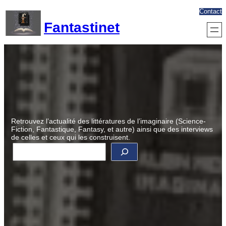
Aller
Contact
au
Fantastinet
contenu
Retrouvez l’actualité des littératures de l’imaginaire (Science-
Fiction, Fantastique, Fantasy, et autre) ainsi que des interviews
de celles et ceux qui les construisent.
R
e
c
h
e
r
c
h
e
r