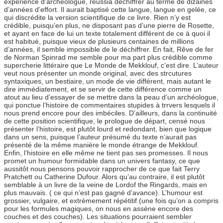
expérience d’archéologue, réussià déchiffrer au terme de dizaines
d’années d’effort. Il aurait baptisé cette langue, langue en gelée, ce
qui discrédite la version scientifique de ce livre. Rien n’y est
crédible, puisqu’en plus, ne disposant pas d’une pierre de Rosette,
et ayant en face de lui un texte totalement différent de ce à quoi il
est habitué, puisque vieux de plusieurs centaines de millions
d’années, il semble impossible de le déchiffrer. En fait, Rêve de fer
de Norman Spinrad me semble pour ma part plus crédible comme
supercherie littéraire que Le Monde de Mekklouf, c’est dire. L’auteur
veut nous présenter un monde original, avec des strcutures
syntaxiques, un bestiaire, un mode de vie différent, mais autant le
dire immédiatement, et se servir de cette différence comme un
atout au lieu d’essayer de se mettre dans la peau d’un archéologue,
qui ponctue l’histoire de commentaires stupides à trrvers lesquels il
nous prend encore pour des imbéciles. D’ailleurs, dans la continuité
de cette position scientifique, le prologue de départ, censé nous
présenter l’histoire, est plutôt lourd et redondant, bien que logique
dans un sens, puisque l’auteur présumé du texte n’aurait pas
présenté de la même manière le monde étrange de Mekklouf.
Enfin, l’histoire en elle même ne tient pas ses promesses. Il nous
promet un humour formidable dans un univers fantasy, ce que
aussitôt nous pensons pouvoir rapprocher de ce que fait Terry
Pratchett ou Catherine Dufour. Alors qu’au contraire, il est plutôt
semblable à un livre de la veine de Lordof the Ringards, mais en
plus mauvais. ( ce qui n’est pas gagné d’avance). L’humour est
grossier, vulgaire, et extrèmement répétitif.(une fois qu’on a compris
pour les formules magiques, on nous en assène encore des
couches et des couches). Les situations pourraient sembler