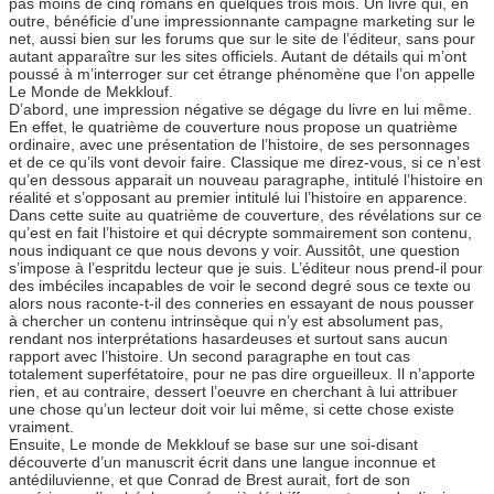
pas moins de cinq romans en quelques trois mois. Un livre qui, en
outre, bénéficie d’une impressionnante campagne marketing sur le
net, aussi bien sur les forums que sur le site de l’éditeur, sans pour
autant apparaître sur les sites officiels. Autant de détails qui m’ont
poussé à m’interroger sur cet étrange phénomène que l’on appelle
Le Monde de Mekklouf.
D’abord, une impression négative se dégage du livre en lui même.
En effet, le quatrième de couverture nous propose un quatrième
ordinaire, avec une présentation de l’histoire, de ses personnages
et de ce qu’ils vont devoir faire. Classique me direz-vous, si ce n’est
qu’en dessous apparait un nouveau paragraphe, intitulé l’histoire en
réalité et s’opposant au premier intitulé lui l’histoire en apparence.
Dans cette suite au quatrième de couverture, des révélations sur ce
qu’est en fait l’histoire et qui décrypte sommairement son contenu,
nous indiquant ce que nous devons y voir. Aussitôt, une question
s’impose à l’espritdu lecteur que je suis. L’éditeur nous prend-il pour
des imbéciles incapables de voir le second degré sous ce texte ou
alors nous raconte-t-il des conneries en essayant de nous pousser
à chercher un contenu intrinsèque qui n’y est absolument pas,
rendant nos interprétations hasardeuses et surtout sans aucun
rapport avec l’histoire. Un second paragraphe en tout cas
totalement superfétatoire, pour ne pas dire orgueilleux. Il n’apporte
rien, et au contraire, dessert l’oeuvre en cherchant à lui attribuer
une chose qu’un lecteur doit voir lui même, si cette chose existe
vraiment.
Ensuite, Le monde de Mekklouf se base sur une soi-disant
découverte d’un manuscrit écrit dans une langue inconnue et
antédiluvienne, et que Conrad de Brest aurait, fort de son