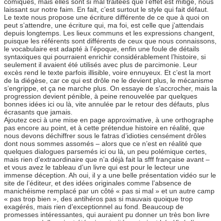
comiques, mais elles sont si mal traitées que l’effet est mitigé, nous
laissant sur notre faim. En fait, c’est surtout le style qui fait défaut.
Le texte nous propose une écriture différente de ce que à quoi on
peut s’attendre, une écriture qui, ma foi, est celle que j’attendais
depuis longtemps. Les lieux communs et les expressions changent,
puisque les référents sont différents de ceux que nous connaissons,
le vocabulaire est adapté à l’époque, enfin une foule de détails
syntaxiques qui pourraient enrichir considérablement l’histoire, si
seulement il avaient été utilisés avec plus de parcimonie. Leur
excès rend le texte parfois illisible, voire ennuyeux. Et c’est la mort
de la diégèse, car ce qui est drôle ne le devient plus, le mécanisme
s’engrippe, et ça ne marche plus. On essaye de s’accrocher, mais la
progression devient pénible, à peine renouvelée par quelques
bonnes idées ici ou là, vite annulée par le retour des défauts, plus
écrasants que jamais.
Ajoutez ceci à une mise en page approximative, à une orthographe
pas encore au point, et à cette prétendue histoire en réalité, que
nous devons déchiffrer sous le fatras d’idioties censément drôles
dont nous sommes assomés – alors que ce n’est en réalité que
quelques dialogues parsemés ici ou là, un peu polémique certes,
mais rien d’extraordinaire que n’a déjà fait la sfff française avant –
et vous avez le tableau d’un livre qui est pour le lecteur une
immense déception. Ah oui, il y a une belle présentation vidéo sur le
site de l’éditeur, et des idées originales comme l’absence de
manichéisme remplacé par un côté « pas si mal » et un autre camp
« pas trop bien », des antihéros pas si mauvais quoique trop
exagérés, mais rien d’exceptionnel au fond. Beaucoup de
promesses intéressantes, qui auraient pu donner un très bon livre