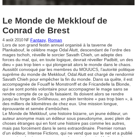
Le Monde de Mekklouf de
Conrad de Brest
Fantasy
, 
Roman
4 août 2010
NF
Lors de son grand festin annuel organisé à la taverne de
Plankabouf, le célèbre mage Odal Alutt, descendant de l’ordre des
mages tschoh, réveille le sorcier Savath Chieh, un adepte des
forces du mal, qui, en toute logique, devrait réveiller Padbitt, un des
dieu « pas trop bien » qui plongerait alors le monde dans le chaos.
Aussitôt convoqué par les membres du MOUUCS, l’autorité politique
suprême du monde de Mekklouf, Odal Alutt est chargé de rendormir
Savath Chieh pour empêcher la fin du monde. Dans sa quête, il est
accompagnée de Fouaff le Monstronff et de Fricandelle la Blonde,
qui se sont portés volontaire pour accompagner le mage sans se
rendre compte de ce qu’ils faisaient. Ils doivent alors se rendre
jusqu’au forge de Gnîiiheuuu, en plein territoire « pas trop bien », à
des milliers de kilomètres de chez eux. Une mission longue,
éprouvante et semée d’embûches.
Le Monde de Mekklouf, une histoire bizarre, un jeune éditeur, un
auteur anonyme mais un éditeur sous pseudonyme, avec plein de
choses étranges qui en font une histoire pas comme les autres,
mais pas forcément dans le sens extraordinaire. Premier roman
d’un éditeur, Intense Fictions, qui ne vend que sur le net et a publié