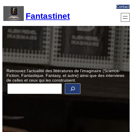
Aller
Contact
au
Fantastinet
contenu
Retrouvez l’actualité des littératures de l’imaginaire (Science-
Fiction, Fantastique, Fantasy, et autre) ainsi que des interviews
de celles et ceux qui les construisent.
R
e
c
h
e
r
c
h
e
r