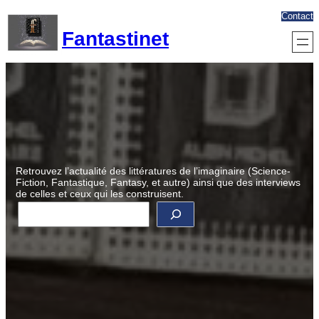
Aller
Contact
au
Fantastinet
contenu
Retrouvez l’actualité des littératures de l’imaginaire (Science-
Fiction, Fantastique, Fantasy, et autre) ainsi que des interviews
de celles et ceux qui les construisent.
R
e
c
h
e
r
c
h
e
r