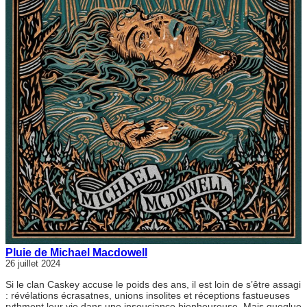
Pluie de Michael Macdowell
26 juillet 2024
Si le clan Caskey accuse le poids des ans, il est loin de s’être assagi
: révélations écrasatnes, unions insolites et réceptions fastueuses
rythment leur vie dans une insouciance bienheureuse. Mais queqlue