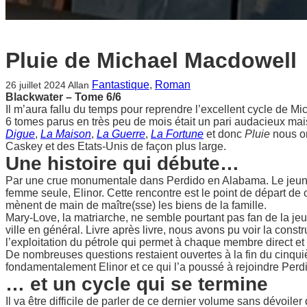
Pluie de Michael Macdowell
Fantastique
, 
Roman
26 juillet 2024
Allan
Blackwater – Tome 6/6
Il m’aura fallu du temps pour reprendre l’excellent cycle de M
6 tomes parus en très peu de mois était un pari audacieux ma
Digue
,
La Maison
,
La Guerre
,
La Fortune
et donc
Pluie
nous on
Caskey et des Etats-Unis de façon plus large.
Une histoire qui débute…
Par une crue monumentale dans Perdido en Alabama. Le jeun
femme seule, Elinor. Cette rencontre est le point de départ d
mènent de main de maître(sse) les biens de la famille.
Mary-Love, la matriarche, ne semble pourtant pas fan de la je
ville en général. Livre après livre, nous avons pu voir la cons
l’exploitation du pétrole qui permet à chaque membre direct et
De nombreuses questions restaient ouvertes à la fin du cinq
fondamentalement Elinor et ce qui l’a poussé à rejoindre Perdi
… et un cycle qui se termine
Il va être difficile de parler de ce dernier volume sans dévo