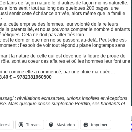
rtains de façon naturelle, d’autres de façon moins naturelle.
us allons sentir tout au long des quelques 200 pages, une
ussi sentir cette échéance arrivée, alors même que la famille
e.
ale, cette emprise des femmes, leur volonté de faire leurs
de la parentalité, et nous pouvons compter le nombre d’enfants
nétiques. Cela ne doit pas aller très loin.
c’est le dernier, que rien ne se passera au-delà. Peut-être est-
moment : l’espoir de voir tout répondu plane longtemps sans
nt la nature de celle qui est devenue la figure de proue de
 rôle, sont au coeur des affaires et où les hommes leur font une
termine comme elle a commencé, par une pluie marquée…
 8,40 € – 9782381960500
 assagi : révélations écrasatnes, unions insolites et réceptions
se. Mais queqlue chose surplombe Perdito, ses habitants et
terest
Threads
Mastodon
Imprimer