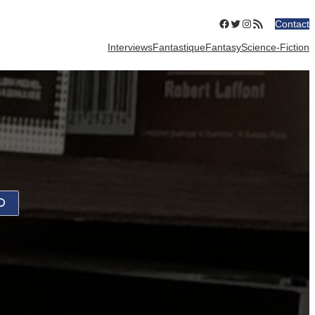
Facebook
Twitter
Instagram
Flux RSS
Contact
Interviews
Fantastique
Fantasy
Science-Fiction