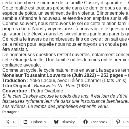
certain nombre de membre de la famille Caskey disparaitre… Ce
Cette réalité est toujours présente dans ce dernier opus où no
espèce de poids, un sentiment de fin violente. Elinor semble a
semble s’étendre à nouveau, et étendre son emprise sur la vill
Comme souvent, nous retrouvons le sel de cette relation famili
propres choix. Nous y voyons aussi à nouveau cette question 
qui auront été élevés dans les six volumes par leurs parents gé
Ce récit a le travers de nombreuses fins de cycle : on sait que 
ce la raison pour laquelle nous nous ennuyons un chouia pas 
être satisfait.
De nombreuses questions restent ouvertes, notamment concerna
cette étrange famille. Une famille où les femmes ont le premier
confiance aveugle.
Comme un cycle, le cycle naturel mis en avant, la saga se 
Monsieur Toussaint Louverture (Juin 2022) – 253 pages –
Traduction :
Yoko Lacour, avec Hélène Charrier (Etats-Unis)
Titre Original :
Blackwater VI : Rain
(1983)
Couverture :
Pedro Oyarbide
Si le clan Caskey accuse le poids des ans, il est loin de s’être
fastueuses rythment leur vie dans une insouciance bienheureu
ses rivières. Le temps des prophéties est enfin venu.
Partager :
X
LinkedIn
Bluesky
Facebook
Pin