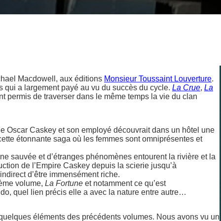
ichael Macdowell, aux éditions
Monsieur Toussaint Louverture
.
is qui a largement payé au vu du succès du cycle.
La Crue
,
La
t permis de traverser dans le même temps la vie du clan
e Oscar Caskey et son employé découvrait dans un hôtel une
e cette étonnante saga où les femmes sont omniprésentes et
une sauvée et d’étranges phénomènes entourent la rivière et la
truction de l’Empire Caskey depuis la scierie jusqu’à
 indirect d’être immensément riche.
uième volume,
La Fortune
et notamment ce qu’est
do, quel lien précis elle a avec la nature entre autre…
iler quelques éléments des précédents volumes. Nous avons vu un