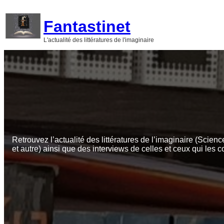
Aller
au
Fantastinet
contenu
L'actualité des littératures de l'imaginaire
Retrouvez l’actualité des littératures de l’imaginaire (Scienc
et autre) ainsi que des interviews de celles et ceux qui les c