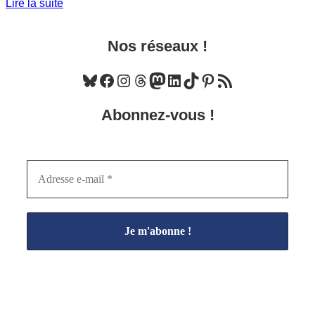
Lire la suite
Nos réseaux !
Bluesky
Facebook
Instagram
Threads
Mastodon
LinkedIn
TikTok
Pinterest
Flux RSS
Abonnez-vous !