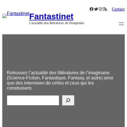
Aller
Facebook
Twitter
Instagram
Flux RSS
au
Contact
Fantastinet
contenu
L'actualité des littératures de l'imaginaire
Retrouvez l’actualité des littératures de l’imaginaire
(Science-Fiction, Fantastique, Fantasy, et autre) ainsi
que des interviews de celles et ceux qui les
construisent.
R
e
c
h
e
r