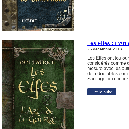
Les Elfes : L’Art
26 décembre 2013
Les Elfes ont toujou
considérés comme d
mesure avec les autr
de redoutables comb
Saccage, ou encor
Lire la suite