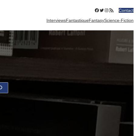
Facebook
Twitter
Instagram
Flux RSS
Contact
Interviews
Fantastique
Fantasy
Science-Fiction