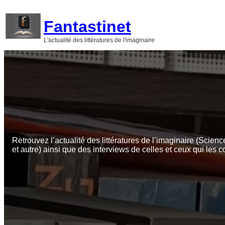
Aller
au
Fantastinet
contenu
L'actualité des littératures de l'imaginaire
Retrouvez l’actualité des littératures de l’imaginaire (Scienc
et autre) ainsi que des interviews de celles et ceux qui les c