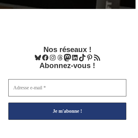
Nos réseaux !
Bluesky
Facebook
Instagram
Threads
Mastodon
LinkedIn
TikTok
Pinterest
Flux RSS
Abonnez-vous !