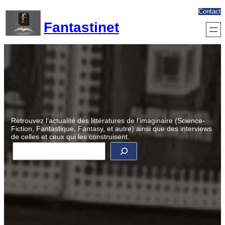
Aller
Contact
au
Fantastinet
contenu
Retrouvez l’actualité des littératures de l’imaginaire (Science-
Fiction, Fantastique, Fantasy, et autre) ainsi que des interviews
de celles et ceux qui les construisent.
R
e
c
h
e
r
c
h
e
r