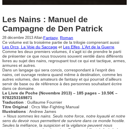
Les Nains : Manuel de
Campagne de Den Patrick
Fantasy
, 
Roman
28 décembre 2013
Allan
Ce volume est la troisième partie de la trilogie comprenant aussi
Les Orcs, La Voie du Saccage
et
Les Elfes, L’Art de la Guerre
.
Comme les deux premiers volumes, il s’agit ici de prendre le parti
de présenter ce que nous trouvons souvent ventilé dans différents
livres au sujet des nains, regroupant tout ce qui est tactique, armes,
armures et autres.
Dans un langage qui sera concis, correspondant à l’esprit des
nains, cet ouvrage restera quand même à destination, comme les
autres volumes, des amateurs de fantasy et qui pourrait d’ailleurs
servir de base ou de référence à des personnes souhaitant écrire
dans ce domaine.
Le Livre de Poche (Novembre 2013) – 185 pages – 10.50€ –
9782253169871
Traduction
: Guillaume Fournier
Titre Original
: Orcs War-Fighting Manual
Illustrations
: Andrew James
» Nous sommes les nains. Seuls notre force, notre loyauté et notre
sens du devoir nous permettent de survivre dans ce monde hostile.
Seules la méfiance, la suspicion et la vigilance peuvent nous