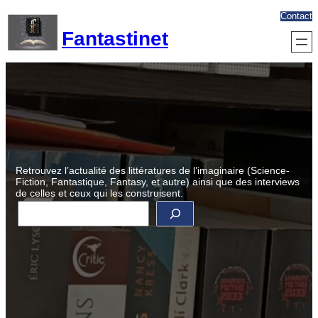
Aller
Contact
au
Fantastinet
contenu
Retrouvez l’actualité des littératures de l’imaginaire (Science-
Fiction, Fantastique, Fantasy, et autre) ainsi que des interviews
de celles et ceux qui les construisent.
R
e
c
h
e
r
c
h
e
r