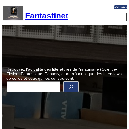
Aller
Contact
au
Fantastinet
contenu
Retrouvez l’actualité des littératures de l’imaginaire (Science-
Fiction, Fantastique, Fantasy, et autre) ainsi que des interviews
de celles et ceux qui les construisent.
R
e
c
h
e
r
c
h
e
r