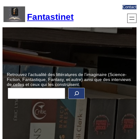
Aller
Contact
au
Fantastinet
contenu
Retrouvez l’actualité des littératures de l’imaginaire (Science-
Fiction, Fantastique, Fantasy, et autre) ainsi que des interviews
de celles et ceux qui les construisent.
R
e
c
h
e
r
c
h
e
r