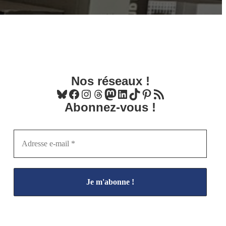
Nos réseaux !
Bluesky
Facebook
Instagram
Threads
Mastodon
LinkedIn
TikTok
Pinterest
Flux RSS
Abonnez-vous !