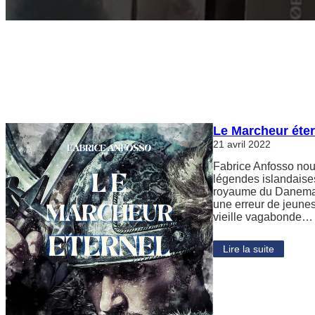
Le Marcheur éter
21 avril 2022
Fabrice Anfosso nou
légendes islandaises
royaume du Danemar
une erreur de jeuness
vieille vagabonde…
Lire la suite