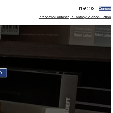
Facebook
Twitter
Instagram
Flux RSS
Contact
Interviews
Fantastique
Fantasy
Science-Fiction