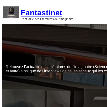
Aller
au
Fantastinet
contenu
L'actualité des littératures de l'imaginaire
Retrouvez l’actualité des littératures de l’imaginaire (Scienc
et autre) ainsi que des interviews de celles et ceux qui les c