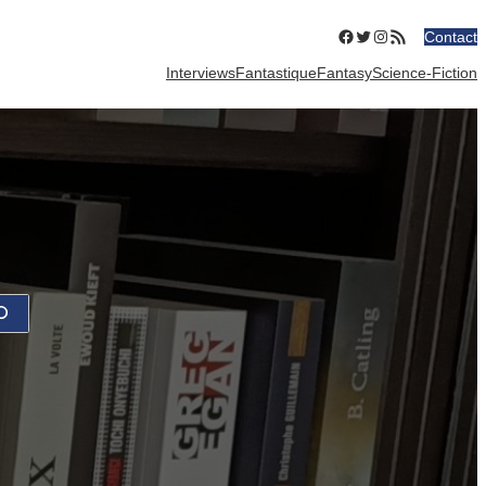
Facebook
Twitter
Instagram
Flux RSS
Contact
Interviews
Fantastique
Fantasy
Science-Fiction