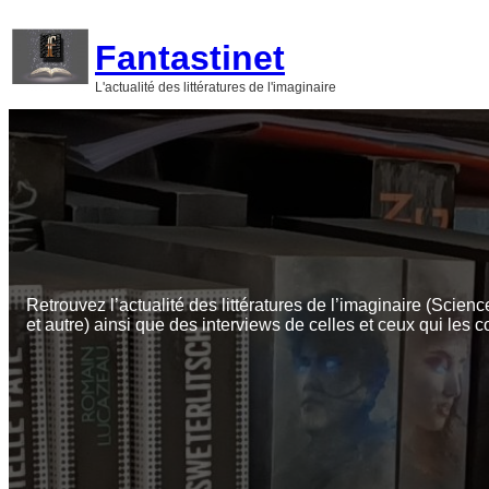
Aller
au
Fantastinet
contenu
L'actualité des littératures de l'imaginaire
Retrouvez l’actualité des littératures de l’imaginaire (Scienc
et autre) ainsi que des interviews de celles et ceux qui les c