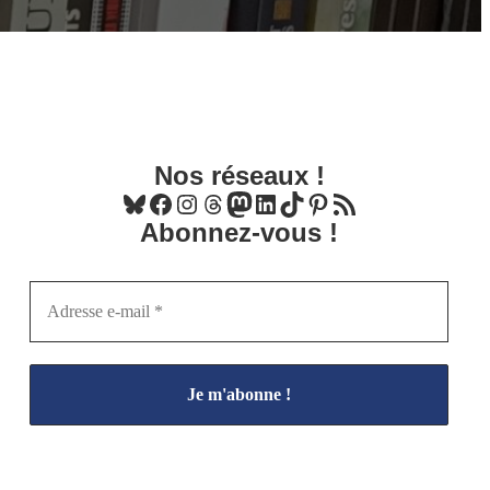
Nos réseaux !
Bluesky
Facebook
Instagram
Threads
Mastodon
LinkedIn
TikTok
Pinterest
Flux RSS
Abonnez-vous !