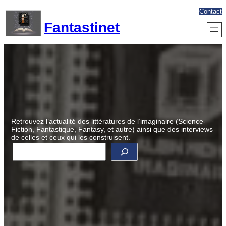
Aller
Contact
au
Fantastinet
contenu
Retrouvez l’actualité des littératures de l’imaginaire (Science-
Fiction, Fantastique, Fantasy, et autre) ainsi que des interviews
de celles et ceux qui les construisent.
R
e
c
h
e
r
c
h
e
r