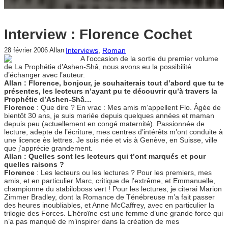
Interview : Florence Cochet
Interviews
, 
Roman
28 février 2006
Allan
A l’occasion de la sortie du premier volume
de La Prophétie d’Ashen-Shâ, nous avons eu la possibilité
d’échanger avec l’auteur.
Allan : Florence, bonjour, je souhaiterais tout d’abord que tu te
présentes, les lecteurs n’ayant pu te découvrir qu’à travers la
Prophétie d’Ashen-Shâ…
Florence
: Que dire ? En vrac : Mes amis m’appellent Flo. Âgée de
bientôt 30 ans, je suis mariée depuis quelques années et maman
depuis peu (actuellement en congé maternité). Passionnée de
lecture, adepte de l’écriture, mes centres d’intérêts m’ont conduite à
une licence ès lettres. Je suis née et vis à Genève, en Suisse, ville
que j’apprécie grandement.
Allan : Quelles sont les lecteurs qui t’ont marqués et pour
quelles raisons ?
Florence
: Les lecteurs ou les lectures ? Pour les premiers, mes
amis, et en particulier Marc, critique de l’extrême, et Emmanuelle,
championne du stabiloboss vert ! Pour les lectures, je citerai Marion
Zimmer Bradley, dont la Romance de Ténébreuse m’a fait passer
des heures inoubliables, et Anne McCaffrey, avec en particulier la
trilogie des Forces. L’héroïne est une femme d’une grande force qui
n’a pas manqué de m’inspirer dans la création de mes