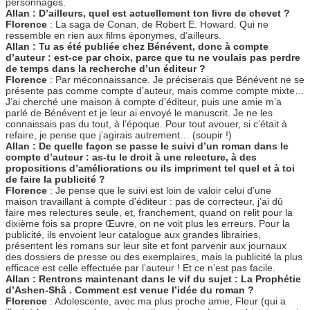
personnages.
Allan : D’ailleurs, quel est actuellement ton livre de chevet ?
Florence
: La saga de Conan, de Robert E. Howard. Qui ne
ressemble en rien aux films éponymes, d’ailleurs.
Allan : Tu as été publiée chez Bénévent, donc à compte
d’auteur : est-ce par choix, parce que tu ne voulais pas perdre
de temps dans la recherche d’un éditeur ?
Florence
: Par méconnaissance. Je préciserais que Bénévent ne se
présente pas comme compte d’auteur, mais comme compte mixte…
J’ai cherché une maison à compte d’éditeur, puis une amie m’a
parlé de Bénévent et je leur ai envoyé le manuscrit. Je ne les
connaissais pas du tout, à l’époque. Pour tout avouer, si c’était à
refaire, je pense que j’agirais autrement… (soupir !)
Allan : De quelle façon se passe le suivi d’un roman dans le
compte d’auteur : as-tu le droit à une relecture, à des
propositions d’améliorations ou ils impriment tel quel et à toi
de faire la publicité ?
Florence
: Je pense que le suivi est loin de valoir celui d’une
maison travaillant à compte d’éditeur : pas de correcteur, j’ai dû
faire mes relectures seule, et, franchement, quand on relit pour la
dixième fois sa propre Œuvre, on ne voit plus les erreurs. Pour la
publicité, ils envoient leur catalogue aux grandes librairies,
présentent les romans sur leur site et font parvenir aux journaux
des dossiers de presse ou des exemplaires, mais la publicité la plus
efficace est celle effectuée par l’auteur ! Et ce n’est pas facile.
Allan : Rentrons maintenant dans le vif du sujet : La Prophétie
d’Ashen-Shâ . Comment est venue l’idée du roman ?
Florence
: Adolescente, avec ma plus proche amie, Fleur (qui a