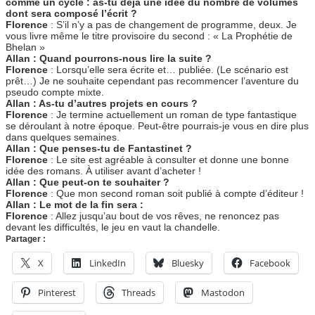
comme un cycle : as-tu déjà une idée du nombre de volumes
dont sera composé l’écrit ?
Florence
: S’il n’y a pas de changement de programme, deux. Je
vous livre même le titre provisoire du second : « La Prophétie de
Bhelan »
Allan : Quand pourrons-nous lire la suite ?
Florence
: Lorsqu’elle sera écrite et… publiée. (Le scénario est
prêt…) Je ne souhaite cependant pas recommencer l’aventure du
pseudo compte mixte.
Allan : As-tu d’autres projets en cours ?
Florence
: Je termine actuellement un roman de type fantastique
se déroulant à notre époque. Peut-être pourrais-je vous en dire plus
dans quelques semaines.
Allan : Que penses-tu de Fantastinet ?
Florence
: Le site est agréable à consulter et donne une bonne
idée des romans. À utiliser avant d’acheter !
Allan : Que peut-on te souhaiter ?
Florence
: Que mon second roman soit publié à compte d’éditeur !
Allan : Le mot de la fin sera :
Florence
: Allez jusqu’au bout de vos rêves, ne renoncez pas
devant les difficultés, le jeu en vaut la chandelle.
Partager :
X
LinkedIn
Bluesky
Facebook
Pinterest
Threads
Mastodon