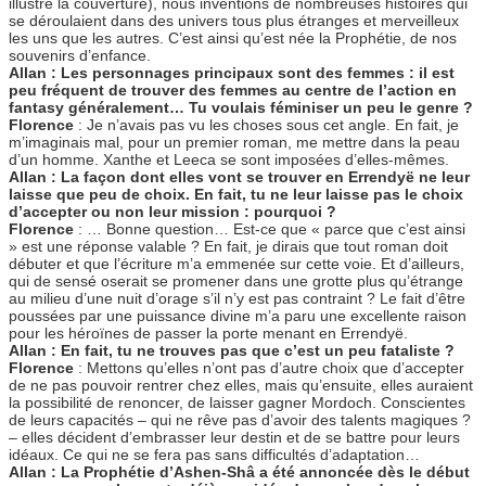
illustré la couverture), nous inventions de nombreuses histoires qui
se déroulaient dans des univers tous plus étranges et merveilleux
les uns que les autres. C’est ainsi qu’est née la Prophétie, de nos
souvenirs d’enfance.
Allan : Les personnages principaux sont des femmes : il est
peu fréquent de trouver des femmes au centre de l’action en
fantasy généralement… Tu voulais féminiser un peu le genre ?
Florence
: Je n’avais pas vu les choses sous cet angle. En fait, je
m’imaginais mal, pour un premier roman, me mettre dans la peau
d’un homme. Xanthe et Leeca se sont imposées d’elles-mêmes.
Allan : La façon dont elles vont se trouver en Errendyë ne leur
laisse que peu de choix. En fait, tu ne leur laisse pas le choix
d’accepter ou non leur mission : pourquoi ?
Florence
: … Bonne question… Est-ce que « parce que c’est ainsi
» est une réponse valable ? En fait, je dirais que tout roman doit
débuter et que l’écriture m’a emmenée sur cette voie. Et d’ailleurs,
qui de sensé oserait se promener dans une grotte plus qu’étrange
au milieu d’une nuit d’orage s’il n’y est pas contraint ? Le fait d’être
poussées par une puissance divine m’a paru une excellente raison
pour les héroïnes de passer la porte menant en Errendyë.
Allan : En fait, tu ne trouves pas que c’est un peu fataliste ?
Florence
: Mettons qu’elles n’ont pas d’autre choix que d’accepter
de ne pas pouvoir rentrer chez elles, mais qu’ensuite, elles auraient
la possibilité de renoncer, de laisser gagner Mordoch. Conscientes
de leurs capacités – qui ne rêve pas d’avoir des talents magiques ?
– elles décident d’embrasser leur destin et de se battre pour leurs
idéaux. Ce qui ne se fera pas sans difficultés d’adaptation…
Allan : La Prophétie d’Ashen-Shâ a été annoncée dès le début