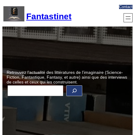
Aller
Contact
au
Fantastinet
contenu
Retrouvez l’actualité des littératures de l’imaginaire (Science-
Fiction, Fantastique, Fantasy, et autre) ainsi que des interviews
de celles et ceux qui les construisent.
R
e
c
h
e
r
c
h
e
r